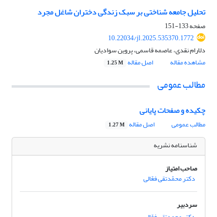
تحلیل جامعه شناختی بر سبک زندگی دختران شاغل مجرد
صفحه
133-151
10.22034/jl.2025.535370.1772
دلارام نقدی، عاصمه قاسمی، پروین سوادیان
مشاهده مقاله
اصل مقاله
1.25 M
مطالب عمومی
چکیده و صفحات پایانی
مطالب عمومی
اصل مقاله
1.27 M
شناسنامه نشریه
صاحب امتیاز
دکتر محمّدتقی فعّالی
سردبیر
دکتر محمدتقی فعّالی