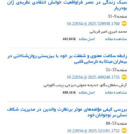
سبک زندگی در عصر فراواقعیت خوانش انتقادی نظریه‌ی ژان
بودریار
صفحه
9-31
10.22034/jl.2025.528938.1760
محمد خیری، امیر قربانی
مشاهده مقاله
اصل مقاله
441.84 K
رابطه سلامت معنوی و شفقت بر خود با بهزیستی روان‌شناختی در
بیماران مبتلا به نارسایی قلبی
صفحه
33-51
10.22034/jl.2025.498248.1735
آرش سلطان بگلو، خدیجه عموئی دیزجی، زینب کاویانی
مشاهده مقاله
اصل مقاله
688.16 K
بررسی کیفی مؤلفه‌های موثر برنظارت والدین در مدیریت شکاف
نسلی بر نوجوانان خود
صفحه
53-88
10.22034/jl.2025.521181.1752